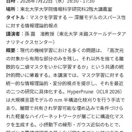
日時
：2026年7月22日（水）16:30 - 17:30
場所
：東北大学大学院情報科学研究科2階大講義室
タイトル
：
マスクを学習する — 深層モデルのスパース性
に対する情報理論的視点
講演者
：
孫 露 准教授（東北大学 未踏スケールデータア
ナリティクスセンター）
概要
：
現代の機械学習における多くの問題は、「高次元
の対象から有用な部分のみを残し、それ以外を捨てる離
散的な二値マスクをいかに学習するか」という共通の統
計的問いに帰着する。本講演では、マスク学習に対する
統一的な情報理論的・変分的視点を提示し、それを最近
の二つの研究に具体化する。HyperPrune（ICLR 2026）
は大規模言語モデルの n:m 半構造化枝刈りを行う手法で
あり、層間で共有され学習可能な埋め込みで条件づけら
れた軽量なハイパーネットワークが層ごとに構造化マス
クを生成する。小摂動下の線形・ガウス近似のもとで、