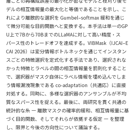
層ごとの再構成誤差の最小化が密なモデルと枝刈り後モ
デルの相互情報量の最大化と等価であることを示し、こ
れにより離散的な選択を Gumbel–softmax 緩和を通じ
て微分可能な目的関数へと変換する。本手法は単一のGP
U上で7Bから70BまでのLLaMAに対して高い精度・ス
パース性のトレードオフを達成する。VIBMask（IJCAI–E
CAI 2026）は変分情報ボトルネックを通じてインスタン
スごとの特徴選択を定式化する手法であり、選択されな
かった特徴とラベルの間の相互情報量を罰則化すること
で、選択器がマスク自体にラベル情報を埋め込んでしま
う情報漏洩現象である co-adaptation（共適応）に直接
対処する。同時に、多様な選択器のアンサンブルが不均
質なスパース性を捉える。最後に、両研究を貫く共通の
統計的な糸 — 離散マスクの確率的緩和、相互情報量に基
づく目的関数、そしてそれらが依拠する仮定 — を整理
し、限界と今後の方向性について議論する。