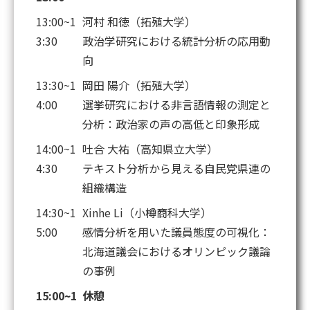
13:00~1
河村 和徳（拓殖大学）
3:30
政治学研究における統計分析の応用動
向
13:30~1
岡田 陽介（拓殖大学）
4:00
選挙研究における非言語情報の測定と
分析：政治家の声の高低と印象形成
14:00~1
吐合 大祐（高知県立大学）
4:30
テキスト分析から見える自民党県連の
組織構造
14:30~1
Xinhe Li（小樽商科大学）
5:00
感情分析を用いた議員態度の可視化：
北海道議会におけるオリンピック議論
の事例
15:00~1
休憩