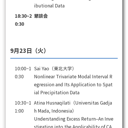
ibutional Data
18:30~2
懇談会
0:30
9月23日（火）
10:00~1
Sai Yao（東北大学）
0:30
Nonlinear Trivariate Modal Interval R
egression and Its Application to Spat
ial Precipitation Data
10:30~1
Atina Husnaqilati（Universitas Gadja
1:00
h Mada, Indonesia）
Understanding Excess Return–An Inve
stigation into the Applicability of CA