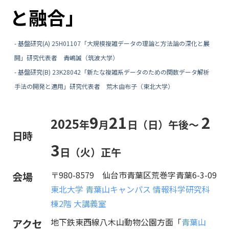
と融合」
- 基盤研究(A) 25H01107「大規模複雑データの理論と方法論の深化と展
開」研究代表者 青嶋誠（筑波大学）
- 基盤研究(B) 23K28042「新たな複雑系データのための関数データ解析
手法の開発と適用」研究代表者 荒木由布子（東北大学）
9
21
2
2025
年
月
日（日）午後～
日時
3
日（火）正午
〒980-8579 仙台市青葉区荒巻字青葉6-3-09
会場
東北大学 青葉山キャンパス 情報科学研究科
棟2階 大講義室
地下鉄東西線八木山動物公園方面「
青葉山
アクセ