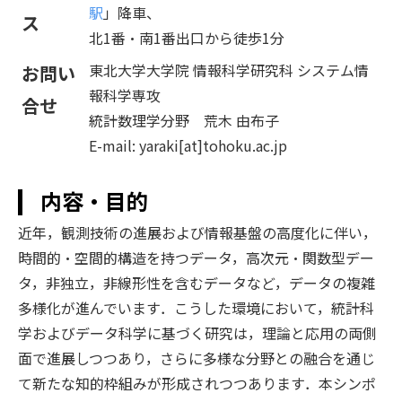
駅
」降車、
ス
北1番・南1番出口から徒歩1分
東北大学大学院 情報科学研究科 システム情
お問い
報科学専攻
合せ
統計数理学分野 荒木 由布子
E-mail: yaraki[at]tohoku.ac.jp
内容・目的
近年，観測技術の進展および情報基盤の高度化に伴い，
時間的・空間的構造を持つデータ，高次元・関数型デー
タ，非独立，非線形性を含むデータなど，データの複雑
多様化が進んでいます．こうした環境において，統計科
学およびデータ科学に基づく研究は，理論と応用の両側
面で進展しつつあり，さらに多様な分野との融合を通じ
て新たな知的枠組みが形成されつつあります．本シンポ